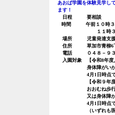
あおば学園を体験見学し
ます！
日程 要相談
時間 午前１０時３
１１時３０
場所 児童発達支援セ
住所 草加市青柳
6
電話 ０４８－９３
入園対象
【
令和
8
年度
身体障がい
4
月
1
日時点
【
令和
９
年
おおむね歩行可能
又は身体障がい
4
月
1
日時点
（いずれも医療的