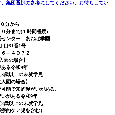
て、集団選択の参考にしてください。お待ちしてい
０分から
分まで
(
１時間程度
)
ンター あおば学園
丁目
61
番
1
号
６－４９７２
入園の場合
】
がある令和
9
年
で
3
歳以上の未就学児
度入園の場合
】
で知的障がいがある、
がある令和
9
年
で
3
歳以上の未就学児
ケア児を含む）