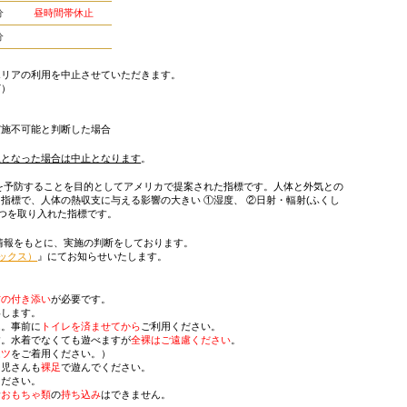
００分
昼時間帯休止
００分
】
エリアの利用を中止させていただきます。
ど）
実施不可能と判断した場合
上となった場合は中止となります
。
を予防することを目的としてアメリカで提案された指標です。人体と外気との
指標で、人体の熱収支に与える影響の大きい ①湿度、 ②日射・輻射(ふくし
３つを取り入れた指標です。
情報をもとに、実施の判断をしております。
ックス）
』にてお知らせいたします。
方の付き添い
が必要です。
いします。
ん。事前に
トイレを済ませてから
ご利用ください。
す。水着でなくても遊べますが
全裸はご遠慮ください
。
ムツ
をご着用ください。）
幼児さんも
裸足
で遊んでください。
ください。
む
おもちゃ類
の
持ち込み
はできません。