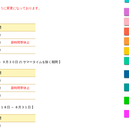
ように変更になっております。
間
００分
００分
昼時間帯休止
００分
～ ９月３０日 の サマータイムを除く期間 】
間
００分
００分
昼時間帯休止
００分
月１８日 ～ ８月３１日 】
間
０分