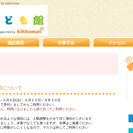
y kikkoman
施設概要
行事予定
アクセス
用について
～５月６日(火)・６月１５日～９月３０日
にて受付）をしてからご利用ください。
せん。時間になりましたら譲り合ってご利用ください。
されるような場合には、人数調整をさせて頂く場合がございます
びましょう。水着でなくても遊べますが、全裸はご遠慮ください
合に呼吸がしにくくなるので、マスクは外してご利用ください