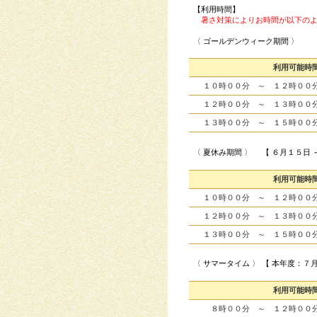
【利用時間】
暑さ対策によりお時間が以下の
〈 ゴールデンウィーク期間 〉
利用可能時
１０時００分 ～ １２時
１２時００分 ～ １３時
１３時００分 ～ １５時
〈 夏休み期間 〉 【 ６月１５日 
利用可能時
１０時００分 ～ １２時
１２時００分 ～ １３時
１３時００分 ～ １５時
〈 サマータイム 〉 【 本年度：７
利用可能時
８時００分 ～ １２時０