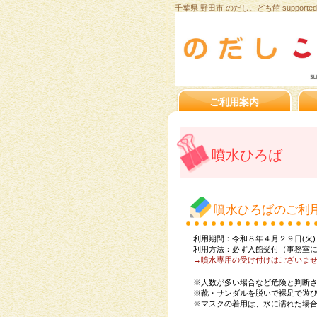
千葉県 野田市 のだしこども館 supported b
ご利用案内
噴水ひろば
噴水ひろばのご利
利用期間：令和８年４月２９日(火)
利用方法：必ず入館受付（事務室
→噴水専用の受け付けはございま
※人数が多い場合など危険と判断
※靴・サンダルを脱いで裸足で遊
※マスクの着用は、水に濡れた場