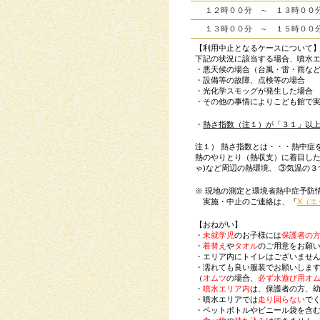
１２時００分 ～ １３時
１３時００分 ～ １５時
【利用中止となるケースについて
下記の状況に該当する場合、噴水
・悪天候の場合（台風・雷・雨な
・設備等の故障、点検等の場合
・光化学スモッグが発生した場合
・その他の事情によりこども館で
・
熱さ指数（注１）が「３１」以
注１） 熱さ指数とは・・・熱中症
熱のやりとり（熱収支）に着目した
ゃ)など周辺の熱環境、 ③気温の
※ 現地の測定と環境省熱中症予防
実施・中止のご連絡は、『
X（エ
【おねがい】
・
未就学児
のお子様には
保護者の
・
着替え
や
タオル
のご用意をお願
・エリア内にトイレはございませ
・濡れても良い服装でお願いしま
（
オムツ
の場合、
必ず水遊び用オ
・
噴水エリア内
は、保護者の方、
・噴水エリアでは
走り回らない
で
・ペットボトルやビニール袋を含