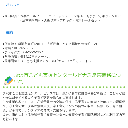
おもちゃ
●屋内遊具：木製ボールプール・エアジャンプ・トンネル・おままごとキッチンセット
・絵本約100冊 ・大型積木・ブロック・電車レールセット
建築
●所在地： 所沢市泉町1861-1 「所沢市こどもと福祉の未来館」内
●電話：04-2922-2117
●ファックス：04-2922-2197
●敷地面積：6864.17平方メートル
●延床面積：（こども支援センタールピナス）774平方メートル
所沢市こども支援センタールピナス運営業務につ
いて
所沢市こども支援センタールピナスでは、親が子育てに自信や喜びを感じ、こどもが健
やかに成長できるよう子育て家庭を総合的に支援します。
主な事業内容としては、①親子同士の交流の促進、②子育ての知識・技能などの習得促
進、③子育てサークルの活動支援、④子育てに役立つ情報の収集・発信、⑤子育て相
談、⑥子育てボランティアの育成・支援を行います。
また、市内における地域子育て支援センターの支援や子育て関係機関などの利用案内等
も行います。